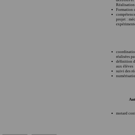
Réalisation
Formation d
compétences
projet : mé
expérimenté
coordinatio
réalisées p
définition 
aux élèves
suivi des ré
numérisatio
Aut
motard conf