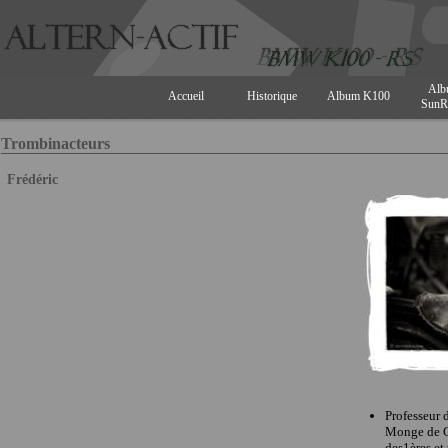
Alb
Accueil
Historique
Album K100
SunR
Trombinacteurs
Frédéric
Professeur 
Monge de C
des1ères et